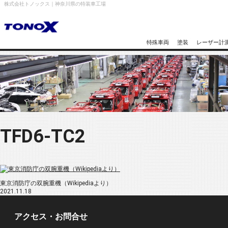
株式会社トノックス｜神奈川県の特装車工場
特殊車両
塗装
レーザー計
TFD6-TC2
東京消防庁の双腕重機（Wikipediaより）
2021.11.18
アクセス・お問合せ