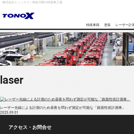
株式会社トノックス｜神奈川県の特装車工場
特殊車両
塗装
レーザー計
laser
レーザー光線による計測のため昼夜を問わず測定が可能な「路面性状計測車」
2025.09.01
アクセス・お問合せ